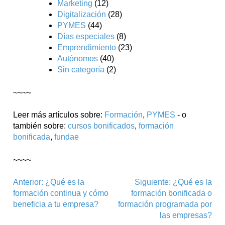
Marketing
(12)
Digitalización
(28)
PYMES
(44)
Días especiales
(8)
Emprendimiento
(23)
Autónomos
(40)
Sin categoría
(2)
~~~~
Leer más artículos sobre:
Formación
,
PYMES
- o
también sobre:
cursos bonificados
,
formación
bonificada
,
fundae
~~~~
Navegación
Anterior:
¿Qué es la
Siguiente:
¿Qué es la
formación continua y cómo
formación bonificada o
de
beneficia a tu empresa?
formación programada por
entradas
las empresas?