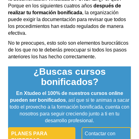
Porque en los siguientes cuatros años
después de
realizar tu formación bonificada
, la organización
puede exigir la documentación para revisar que todos
los procedimientos han estado regulados de manera
efectiva.
No te preocupes, esto solo son elementos burocráticos
de los que no te deberás preocupar si todos los pasos
anteriores los has hecho correctamente.
¿Buscas cursos
bonificados?
En Xtudeo el 100% de nuestros cursos online
pueden ser bonificados
, así que si te animas a sacar
todo el provecho a la formación bonificada, cuenta con
nosotros para seguir creciendo junto a ti en tu
desarrollo profesional.
PLANES PARA
Contactar con