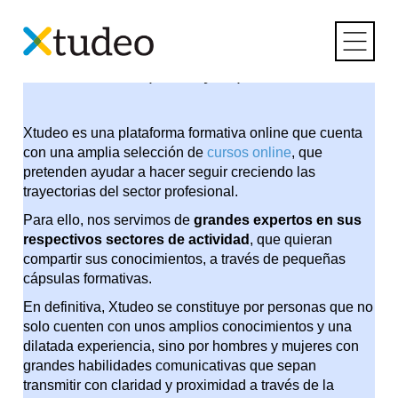
Skip
Meet the Xperts
to
content
Conoce a las expertas y expertos de Xtudeo
Xtudeo es una plataforma formativa online que cuenta
con una amplia selección de
cursos online
, que
pretenden ayudar a hacer seguir creciendo las
trayectorias del sector profesional.
Para ello, nos servimos de
grandes expertos en sus
respectivos sectores de actividad
, que quieran
compartir sus conocimientos, a través de pequeñas
cápsulas formativas.
En definitiva, Xtudeo se constituye por personas que no
solo cuenten con unos amplios conocimientos y una
dilatada experiencia, sino por hombres y mujeres con
grandes habilidades comunicativas que sepan
transmitir con claridad y proximidad a través de la