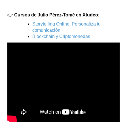
👉
Cursos de Julio Pérez-Tomé en Xtudeo
:
Storytelling Online: Personaliza tu
comunicación
Blockchain y Criptomonedas