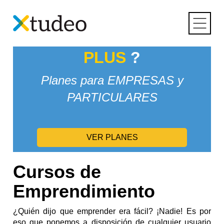
Skip
Inicio
> Emprendimiento
to
content
¿Conoces
XTUDEO
PLUS
?
Planes para EMPRESAS y
PARTICULARES
VER PLANES
Cursos de
Emprendimiento
¿Quién dijo que emprender era fácil? ¡Nadie! Es por
eso que ponemos a disposición de cualquier usuario