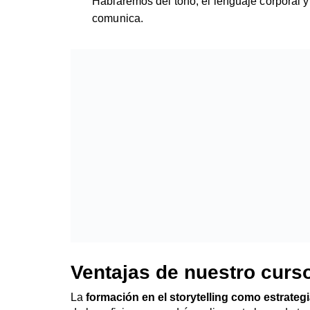
Hablaremos del tono, el lenguaje corporal 
comunica.
Ventajas de nuestro curso
La
formación en el storytelling como estrate
de beneficios que podrás aplicar a tu lugar de tr
principales ventajas que podrás conseguir a trav
Tus mensajes contarán con más capacid
una historia que no un discurso lleno de dat
esencial de manera clara, sencilla y eficaz.
Genera más confianza
. La confianza es un
negocio, y el storytelling siempre te acerc
consiguen que nuestros mensajes resulten m
Capta más la atención
. Las historias desp