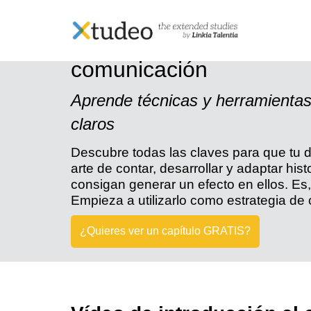
Skip
to
content
Curso online de Storyte
comunicación
Aprende técnicas y herramientas
claros
Descubre todas las claves para que tu di
arte de contar, desarrollar y adaptar his
consigan generar un efecto en ellos. Es,
Empieza a utilizarlo como estrategia de
¿Quieres ver un capítulo GRATIS?