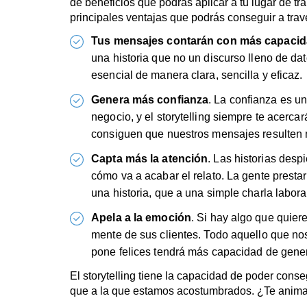
cómo va a acabar el relato. La gente pres
una historia, que a una simple charla labo
Apela a la emoción
. Si hay algo que quier
mente de sus clientes. Todo aquello que nos
pone felices tendrá más capacidad de gene
El storytelling tiene la capacidad de poder con
que a la que estamos acostumbrados. ¿Te anima
¿Para quién es nuestro c
Este curso va dirigido a aquellas
personas físic
clientes, que utilicen las redes sociales como a
en foros o que tienen que presentar una idea, ini
Por otro lado, también es apropiado para todas
dificultades y no saben cómo ejercer una buena 
tengan malas experiencias comunicativas o que 
captar el interés de su público. Todos ellos, tamb
esta situación.