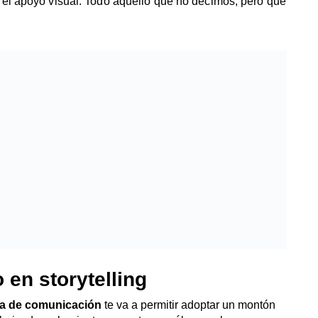
y el apoyo visual. Todo aquello que no decimos, pero que
 en storytelling
gia de comunicación
te va a permitir adoptar un montón
abajo, descubre junto a nosotros, cuáles son las
és de este curso:
ad de recuerdo
. Recordamos con mucha más facilidad
os, gráficas y porcentajes. Consigue transmitir lo
 elemento clave a la hora de realizar cualquier tipo de
ará más a las personas. Las historias nos humanizan y
ás verosímiles y, por lo tanto, más personales.
iertan en nosotros ese espíritu más infantil de saber