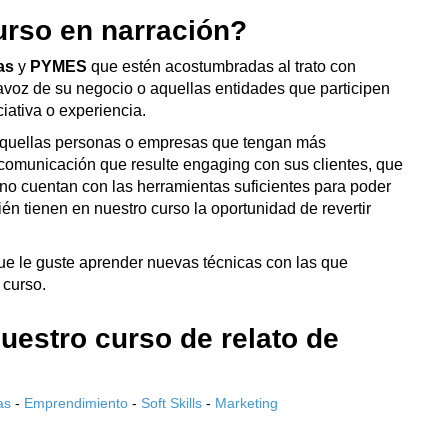
que le guste aprender nuevas técnicas con las que
 curso.
uestro curso de relato de
as
-
Emprendimiento
-
Soft Skills
-
Marketing
icas y herramientas
para poder realizar un discurso o
irijas.
cio, te introduzcas en los
elementos esenciales de una
r adaptar los mensajes dependiendo las características
emos aquellos elementos que son de más importancia a la
 por último, nos centraremos en todo aquello que no
esentamos todo aquello que puede inducir a una
erbal o el tono que usamos.