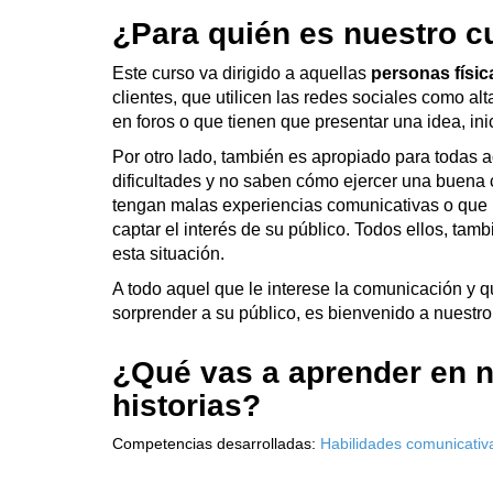
A todo aquel que le interese la comunicación y 
sorprender a su público, es bienvenido a nuestro
¿Qué vas a aprender en n
historias?
Competencias desarrolladas:
Habilidades comunicativ
En este curso vas a poder
formarte en las técn
mensaje claro y que sean atractivo para quien te d
Nuestro curso está planteado para que, en un ini
buena comunicación
, como, por ejemplo, sabe
del público al que te dirijas. También, reforzar
hora de poder ejercer una buena comunicación y,
forma parte del discurso en sí, sino de cómo pr
interpretación u otra, como la comunicación no v