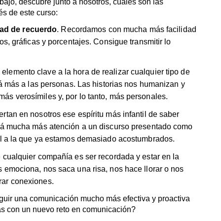
tará mucha más atención a un discurso presentado como
ral a la que ya estamos demasiado acostumbrados.
e cualquier compañía es ser recordada y estar en la
 emociona, nos saca una risa, nos hace llorar o nos
rar conexiones.
seguir una comunicación mucho más efectiva y proactiva
s con un nuevo reto en comunicación?
urso en narración?
as
y
PYMES
que estén acostumbradas al trato con
ltavoz de su negocio o aquellas entidades que participen
ciativa o experiencia.
 aquellas personas o empresas que tengan más
comunicación que resulte engaging con sus clientes, que
no cuentan con las herramientas suficientes para poder
ién tienen en nuestro curso la oportunidad de revertir