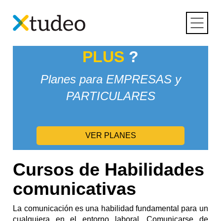
Skip
Inicio
>
Soft Skills
> Habilidades comunicativas
to
content
¿Conoces
XTUDEO
PLUS
?
Planes para EMPRESAS y
PARTICULARES
VER PLANES
Cursos de Habilidades
comunicativas
La comunicación es una habilidad fundamental para un
cualquiera en el entorno laboral. Comunicarse de