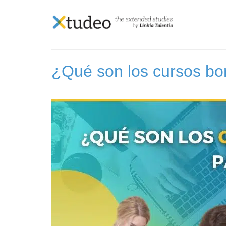
Skip
to
Etiqueta:
cursos bo
content
¿Qué son los cursos bon