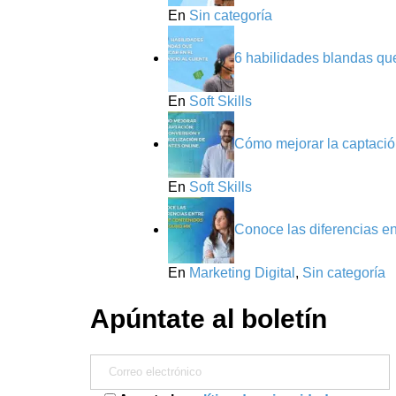
En
Sin categoría
6 habilidades blandas que 
En
Soft Skills
Cómo mejorar la captación
En
Soft Skills
Conoce las diferencias e
En
Marketing Digital
,
Sin categoría
Apúntate al boletín