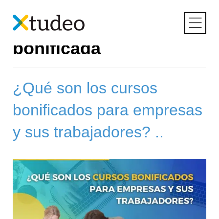
Skip
to
Etiqueta:
formación
content
bonificada
¿Qué son los cursos
bonificados para empresas
y sus trabajadores? ..