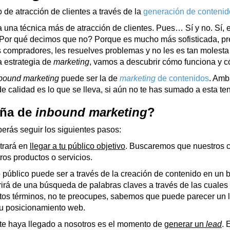
de atracción de clientes a través de la
generación de conteni
una técnica más de atracción de clientes. Pues… Sí y no. Sí, 
or qué decimos que no? Porque es mucho más sofisticada, pre
 compradores, les resuelves problemas y no les es tan molesta
a estrategia de
marketing
, vamos a descubrir cómo funciona y c
bound marketing
puede ser la de
marketing
de contenidos
. Amb
de calidad es lo que se lleva, si aún no te has sumado a esta te
aña de
inbound marketing
?
berás seguir los siguientes pasos:
ntrará en
llegar a tu público objetivo
. Buscaremos que nuestros c
ros productos o servicios.
úblico puede ser a través de la creación de contenido en un blo
erirá de una búsqueda de palabras claves a través de las cual
os términos, no te preocupes, sabemos que puede parecer un l
tu posicionamiento web.
ente haya llegado a nosotros es el momento de
generar un
lead
. 