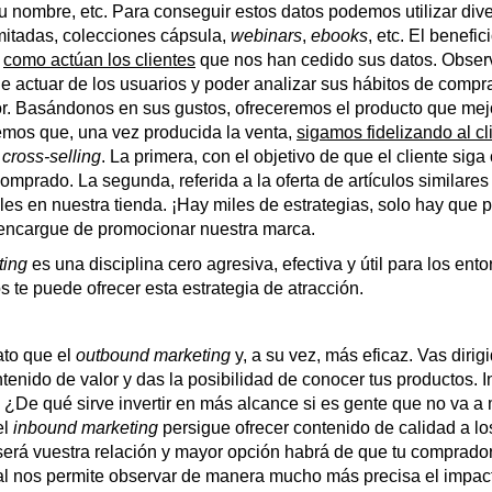
su nombre, etc. Para conseguir estos datos podemos utilizar di
imitadas, colecciones cápsula,
webinars
,
ebooks
, etc. El benefic
r
como actúan los clientes
que nos han cedido sus datos. Observ
 actuar de los usuarios y poder analizar sus hábitos de compra
or. Basándonos en sus gustos, ofreceremos el producto que mejo
emos que, una vez producida la venta,
sigamos fidelizando al cl
o
cross-selling
. La primera, con el objetivo de que el cliente sig
omprado. La segunda, referida a la oferta de artículos similar
es en nuestra tienda. ¡Hay miles de estrategias, solo hay que
 encargue de promocionar nuestra marca.
ting
es una disciplina cero agresiva, efectiva y útil para los e
te puede ofrecer esta estrategia de atracción.
ato que el
outbound marketing
y, a su vez, más eficaz. Vas dirig
ontenido de valor y das la posibilidad de conocer tus productos.
¿De qué sirve invertir en más alcance si es gente que no va a 
el
inbound marketing
persigue ofrecer contenido de calidad a lo
será vuestra relación y mayor opción habrá de que tu comprador s
ital nos permite observar de manera mucho más precisa el impa