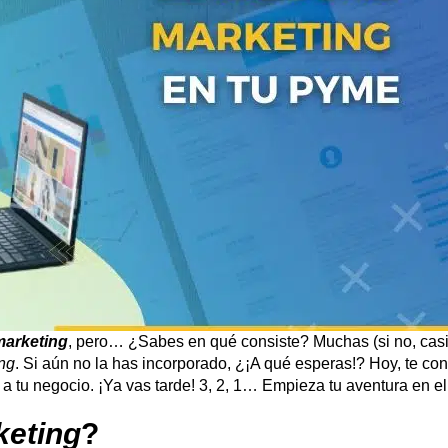
marketing
, pero… ¿Sabes en qué consiste? Muchas (si no, casi
ng
. Si aún no la has incorporado, ¿¡A qué esperas!? Hoy, te c
r a tu negocio. ¡Ya vas tarde! 3, 2, 1… Empieza tu aventura en 
keting
?