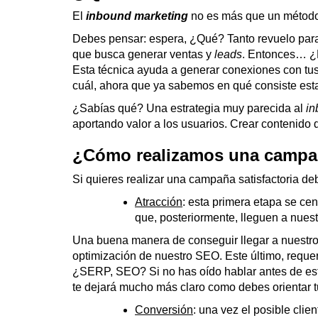
El
inbound
marketing
no es más que un método 
Debes pensar: espera, ¿Qué? Tanto revuelo para 
que busca generar ventas y
leads
. Entonces… ¿P
Esta técnica ayuda a generar conexiones con tus
cuál, ahora que ya sabemos en qué consiste est
¿Sabías qué? Una estrategia muy parecida al
in
aportando valor a los usuarios. Crear contenido 
¿Cómo realizamos una camp
Si quieres realizar una campaña satisfactoria de
Atracción
: esta primera etapa se ce
que, posteriormente, lleguen a nuest
Una buena manera de conseguir llegar a nuestro p
optimización de nuestro SEO. Este último, requ
¿SERP, SEO? Si no has oído hablar antes de est
te dejará mucho más claro como debes orientar 
Conversión
: una vez el posible cli