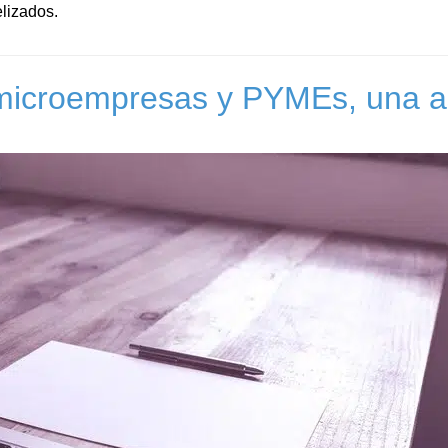
elizados.
s microempresas y PYMEs, una a