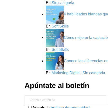
En
Sin categoría
6 habilidades blandas que 
En
Soft Skills
Cómo mejorar la captación
En
Soft Skills
Conoce las diferencias e
En
Marketing Digital
,
Sin categoría
Apúntate al boletín
Acepto la
política de privacidad