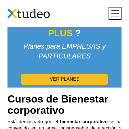
Skip
Inicio
>
Empresa Consciente
> Bienestar corporativo
to
content
¿Conoces
XTUDEO
PLUS
?
Planes para EMPRESAS y
PARTICULARES
VER PLANES
Cursos de Bienestar
corporativo
Está demostrado que el
bienestar corporativo
se ha
convertido en un arma indispensable de atracción y