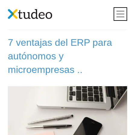
Skip
to
Etiqueta:
cloud
content
7 ventajas del ERP para
autónomos y
microempresas ..