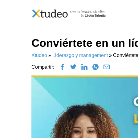
Skip
Conviértete en un lí
to
content
Xtudeo
»
Liderazgo y management
»
Conviértete
Compartir: