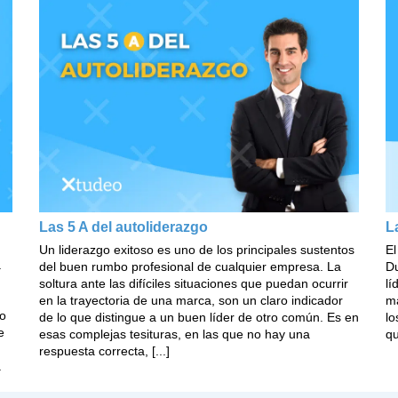
Las 5 A del autoliderazgo
L
Un liderazgo exitoso es uno de los principales sustentos
El
a
del buen rumbo profesional de cualquier empresa. La
Du
soltura ante las difíciles situaciones que puedan ocurrir
lí
en la trayectoria de una marca, son un claro indicador
ma
do
de lo que distingue a un buen líder de otro común. Es en
lo
e
esas complejas tesituras, en las que no hay una
qu
respuesta correcta, [...]
.