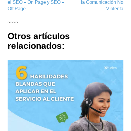
el SEO – On Page y SEO –
la Comunicación No
de
Off Page
Violenta
entradas
~~~~
Otros artículos
relacionados: