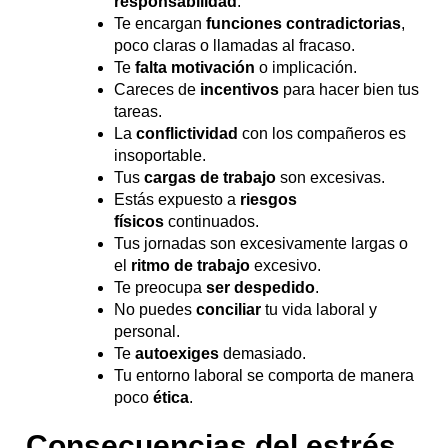
responsabilidad
.
Te encargan
funciones contradictorias
,
poco claras o llamadas al fracaso.
Te
falta motivación
o implicación.
Careces de
incentivos
para hacer bien tus
tareas.
La
conflictividad
con los compañeros es
insoportable.
Tus
cargas de trabajo
son excesivas.
Estás expuesto a
riesgos
físicos
continuados.
Tus jornadas son excesivamente largas o
el
ritmo de trabajo
excesivo.
Te preocupa
ser despedido
.
No puedes
conciliar
tu vida laboral y
personal.
Te
autoexiges
demasiado.
Tu entorno laboral se comporta de manera
poco
ética
.
Consecuencias del estrés