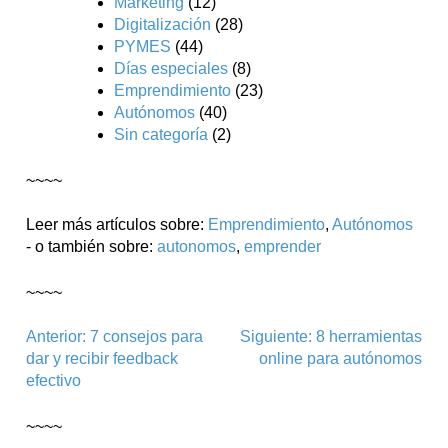
Marketing
(12)
Digitalización
(28)
PYMES
(44)
Días especiales
(8)
Emprendimiento
(23)
Autónomos
(40)
Sin categoría
(2)
~~~~
Leer más artículos sobre:
Emprendimiento
,
Autónomos
- o también sobre:
autonomos
,
emprender
~~~~
Navegación
Anterior:
7 consejos para
Siguiente:
8 herramientas
dar y recibir feedback
online para autónomos
de
efectivo
entradas
~~~~