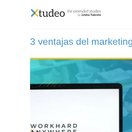
Skip
to
Etiqueta:
marketing
content
3 ventajas del marketing