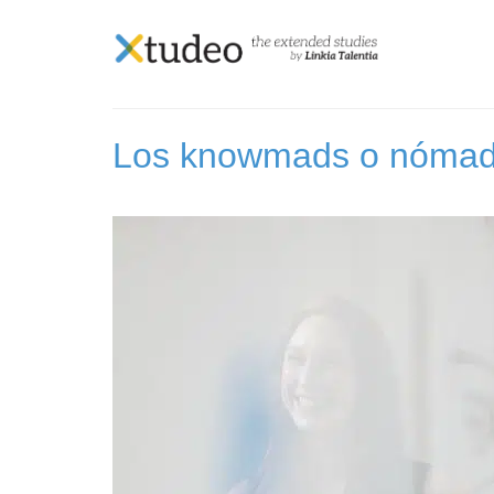
Skip
to
Etiqueta:
knowmad
content
Los knowmads o nómadas 