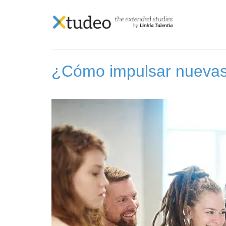
Skip
to
Etiqueta:
habilidade
content
¿Cómo impulsar nuevas h