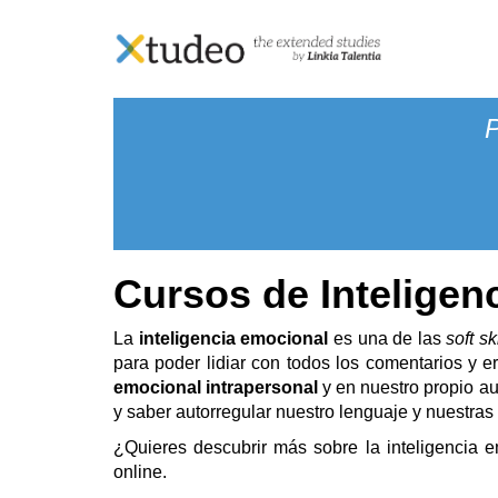
Skip
Inicio
>
Soft Skills
> Inteligencia emocional intra
to
content
Cursos de Inteligen
La
inteligencia emocional
es una de las
soft sk
para poder lidiar con todos los comentarios y e
emocional intrapersonal
y en nuestro propio au
y saber autorregular nuestro lenguaje y nuestras
¿Quieres descubrir más sobre la inteligencia 
online.