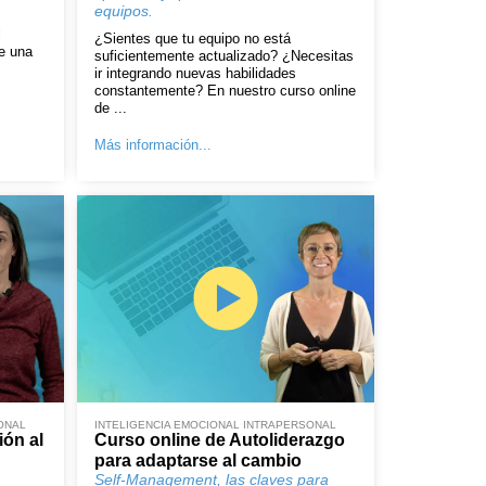
equipos.
l
¿Sientes que tu equipo no está
e una
suficientemente actualizado? ¿Necesitas
ir integrando nuevas habilidades
constantemente? En nuestro curso online
de ...
Más información...
ONAL
INTELIGENCIA EMOCIONAL INTRAPERSONAL
ión al
Curso online de Autoliderazgo
para adaptarse al cambio
Self-Management, las claves para