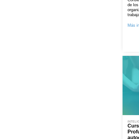
de los
organi
trabaj
Más in
INTELI
Curs
Prof
auto