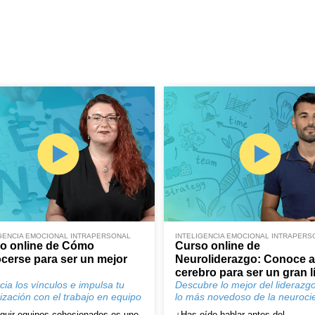
GENCIA EMOCIONAL INTRAPERSONAL
INTELIGENCIA EMOCIONAL INTRAPERS
o online de Cómo
Curso online de
cerse para ser un mejor
Neuroliderazgo: Conoce a
cerebro para ser un gran l
cia los vínculos e impulsa tu
Descubre lo mejor del liderazg
ización con el trabajo en equipo
lo más novedoso de la neuroci
guir equipos cohesionados es uno
¿Has oído hablar antes del