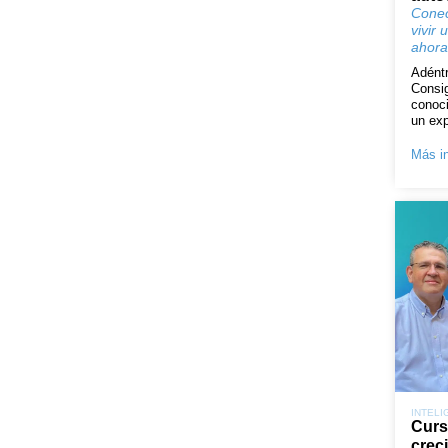
Conec
vivir 
ahora
Adéntr
Consig
conoci
un exp
Más in
INTELI
Curs
crec