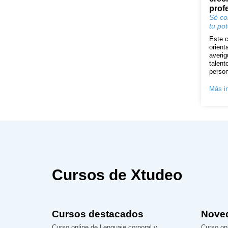
prof
Sé co
tu pot
Este c
orient
averig
talent
person
Más in
Cursos de Xtudeo
Cursos destacados
Nove
Curso online de Lenguaje corporal y
Curso onl