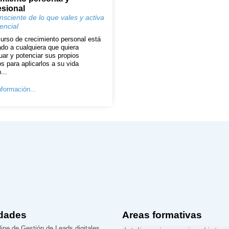
esional
nsciente de lo que vales y activa
encial
urso de crecimiento personal está
ado a cualquiera que quiera
uar y potenciar sus propios
os para aplicarlos a su vida
...
formación...
dades
Areas formativas
ine de Gestión de Leads digitales