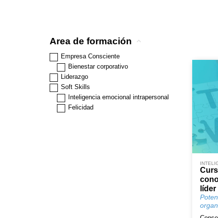
Area de formación
Empresa Consciente
Bienestar corporativo
Liderazgo
Soft Skills
Inteligencia emocional intrapersonal
Felicidad
INTELI
Curs
cono
líder
Poten
organ
Conse