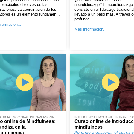
 principales objetivos de las
neuroliderazgo? El neuroliderazgo
zaciones. La coordinación de los
consiste en el liderazgo tradiciona
adores es un elemento fundamen...
llevado a un paso más. A través d
profunda ...
formación...
Más información...
GENCIA EMOCIONAL INTRAPERSONAL
INTELIGENCIA EMOCIONAL INTRAPERS
o online de Mindfulness:
Curso online de Introducc
undiza en la
mindfulness
Aprende a gestionar el estrés y
conciencia