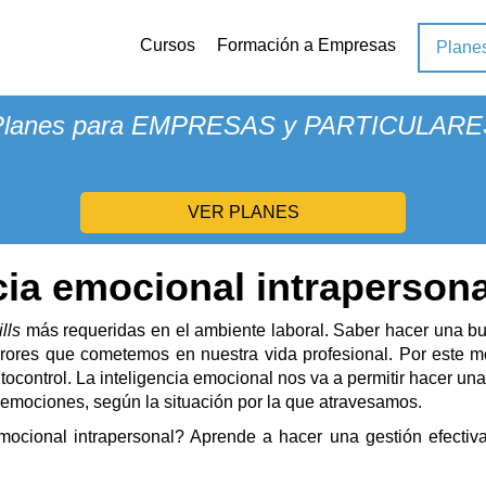
personal
Cursos
Formación a Empresas
Plane
¿Conoces
XTUDEO PLUS
?
Planes para EMPRESAS y PARTICULARE
VER PLANES
cia emocional intrapersona
ills
más requeridas en el ambiente laboral. Saber hacer una bu
rrores que cometemos en nuestra vida profesional. Por este mo
tocontrol. La inteligencia emocional nos va a permitir hacer un
 emociones, según la situación por la que atravesamos.
emocional intrapersonal? Aprende a hacer una gestión efectiv