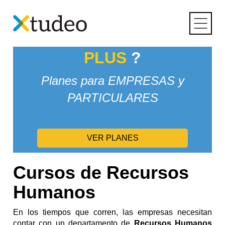
Skip
Inicio
>
Gestión Empresarial
> Recursos Humanos
to
content
¿Conoces
XTUDEO
PLUS
?
Planes para EMPRESAS y
PARTICULARES
VER PLANES
Cursos de Recursos
Humanos
En los tiempos que corren, las empresas necesitan
contar con un departamento de
Recursos Humanos