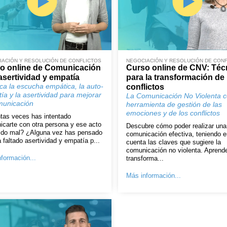
ACIÓN Y RESOLUCIÓN DE CONFLICTOS
NEGOCIACIÓN Y RESOLUCIÓN DE CON
o online de Comunicación
Curso online de CNV: Téc
asertividad y empatía
para la transformación de
ica la escucha empática, la auto-
conflictos
ía y la asertividad para mejorar
La Comunicación No Violenta 
municación
herramienta de gestión de las
emociones y de los conflictos
tas veces has intentado
carte con otra persona y ese acto
Descubre cómo poder realizar una
lido mal? ¿Alguna vez has pensado
comunicación efectiva, teniendo e
 faltado asertividad y empatía p...
cuenta las claves que sugiere la
comunicación no violenta. Aprend
formación...
transforma...
Más información...