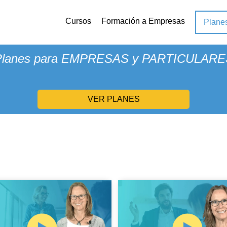
Cursos
Formación a Empresas
Plane
¿Conoces
XTUDEO PLUS
?
Planes para EMPRESAS y PARTICULARE
VER PLANES