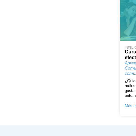
INTELI
Curs
efect
Apren
Comun
comun
¿Quier
malos 
gustar
entorn
Más in