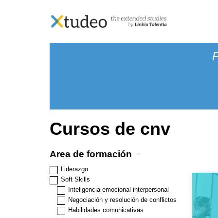
Skip
Inicio
> Productos etiquetados “cnv”
to
content
Cursos de cnv
Area de formación
Liderazgo
Soft Skills
Inteligencia emocional interpersonal
Negociación y resolución de conflictos
Habilidades comunicativas