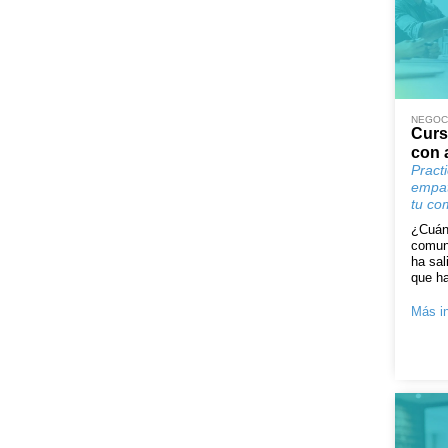
NEGOCI
Curs
con 
Pract
empat
tu co
¿Cuán
comuni
ha sa
que ha
Más in