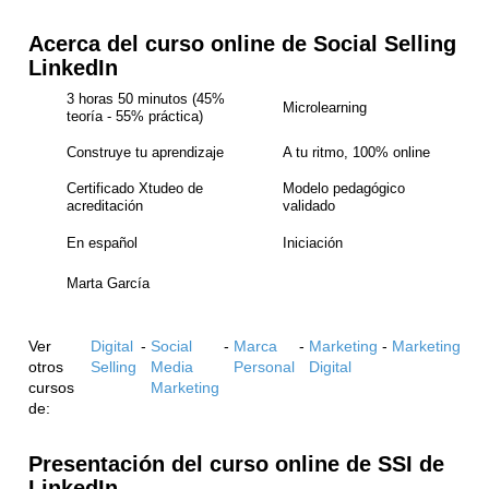
Acerca del curso online de Social Selling
LinkedIn
3 horas 50 minutos (45%
Microlearning
teoría - 55% práctica)
Construye tu aprendizaje
A tu ritmo, 100% online
Certificado Xtudeo de
Modelo pedagógico
acreditación
validado
En español
Iniciación
Marta García
Ver
Digital
-
Social
-
Marca
-
Marketing
-
Marketing
otros
Selling
Media
Personal
Digital
cursos
Marketing
de:
Presentación del curso online de SSI de
LinkedIn