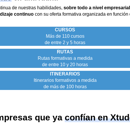
ntinua de nuestras habilidades,
sobre todo a nivel empresarial
dizaje continuo
con su oferta formativa organizada en función
CURSOS
Más de 110 cursos
de entre 2 y 5 horas
RUTAS
Rutas formativas a medida
de entre 10 y 20 horas
ITINERARIOS
Itinerarios formativos a medida
de más de 100 horas
mpresas que ya
confían en Xtu