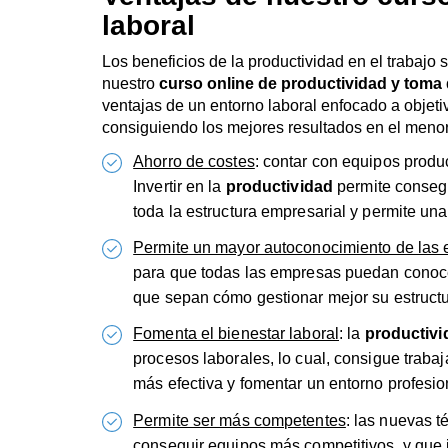
para que todas las empresas puedan conocer
que sepan cómo gestionar mejor su estructu
Fomenta el bienestar laboral
: la
productivi
procesos laborales, lo cual, consigue trab
más efectiva y fomentar un entorno profesio
Permite ser más competentes
: las nuevas t
conseguir equipos más competitivos, y que 
entono profesional. Lo cual, permite estar a
panorama corporativo.
¿Quieres descubrir todas las novedades de la inn
nuestro curso online!
¿Para quién es nuestro c
laboral?
Nuestro
curso online de productividad y toma
Desde aquellas
PYMES
que busquen aplicar nu