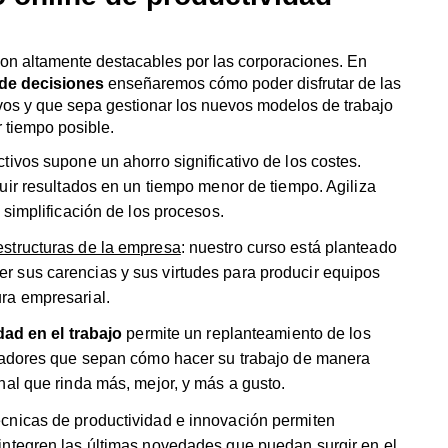
 sus carencias y sus virtudes para producir equipos
ra empresarial.
dad en el trabajo
permite un replanteamiento de los
ajadores que sepan cómo hacer su trabajo de manera
nal que rinda más, mejor, y más a gusto.
écnicas de productividad e innovación permiten
integren las últimas novedades que puedan surgir en el
 la última en las últimas novedades que se integrar en el
ovación y productividad en el trabajo? ¡Inscríbete en
urso online de productividad
 de decisiones
puede alcanzar a numerosos públicos.
evos métodos que permitan su adaptación a los nuevos