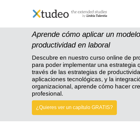
Skip
to
content
Curso online de Product
Aprende cómo aplicar un modelo
productividad en laboral
Descubre en nuestro curso online de pro
para poder implementar una estrategia q
través de las estrategias de productivid
aplicaciones tecnológicas, y la integra
organizacional, aprende cómo hacer crec
profesional.
¿Quieres ver un capítulo GRATIS?