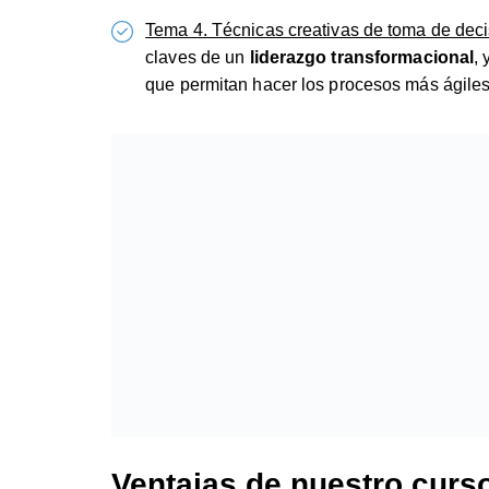
Tema 4. Técnicas creativas de toma de dec
claves de un
liderazgo transformacional
,
que permitan hacer los procesos más ágiles 
Ventajas de nuestro curso
laboral
Los beneficios de la productividad en el trabajo
nuestro
curso online de productividad y toma
ventajas de un entorno laboral enfocado a objet
consiguiendo los mejores resultados en el menor
Ahorro de costes
: contar con equipos produc
Invertir en la
productividad
permite consegu
toda la estructura empresarial y permite una
Permite un mayor autoconocimiento de las 