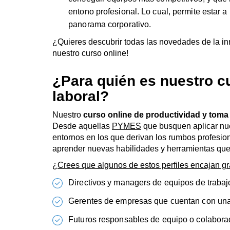
entornos en los que derivan los rumbos profesio
aprender nuevas habilidades y herramientas que 
¿Crees que algunos de estos perfiles encajan gr
Directivos y managers de equipos de trabaj
Gerentes de empresas que cuentan con una m
Futuros responsables de equipo o colabora
personas.
Responsables de organización, innovación, 
gestión del talento.
¿Encaja tu perfil en alguno de los siguientes? ¡E
¿Qué vas a aprender en n
desempeño laboral?
Competencias desarrolladas:
Resolución de problemas