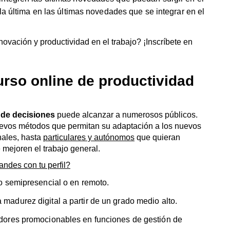
nales, hasta
particulares y autónomos
que quieran
mejoren el trabajo general.
andes con tu perfil?
o semipresencial o en remoto.
adurez digital a partir de un grado medio alto.
dores promocionables en funciones de gestión de
transformación digital, equipos de recursos humanos y
ntonces este curso está hecho para ti!
uestro curso online de alto
 y toma de decisiones
-
Gestión del tiempo
-
Soft Skills