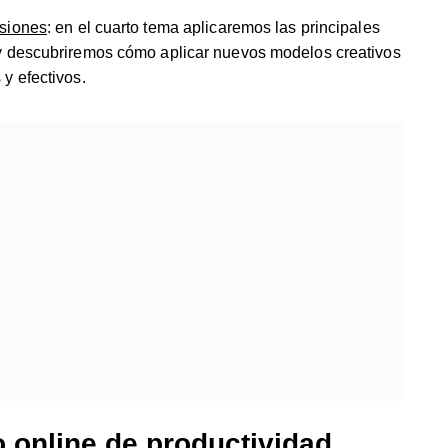
isiones
: en el cuarto tema aplicaremos las principales
 y descubriremos cómo aplicar nuevos modelos creativos
y efectivos.
 online de productividad
 son altamente destacables por las corporaciones. En
 de decisiones
enseñaremos cómo poder disfrutar de las
ivos y que sepa gestionar los nuevos modelos de trabajo
 tiempo posible.
tivos supone un ahorro significativo de los costes.
ir resultados en un tiempo menor de tiempo. Agiliza
 simplificación de los procesos.
estructuras de la empresa
: nuestro curso está planteado