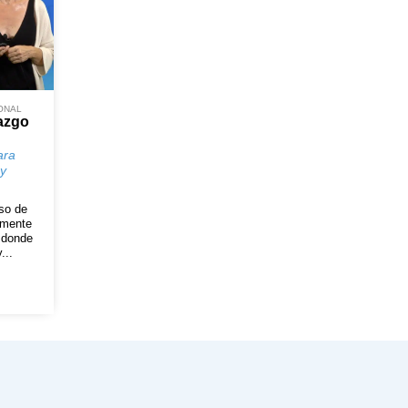
ONAL
razgo
ara
 y
so de
lmente
 donde
...