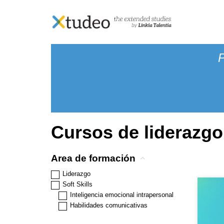
Skip
Inicio
> Productos etiquetados “liderazgo”
to
content
Cursos de liderazgo
Area de formación
Liderazgo
Soft Skills
Inteligencia emocional intrapersonal
Habilidades comunicativas