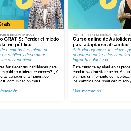
Gratis
DADES COMUNICATIVAS
INTELIGENCIA EMOCIONAL INTRAPERS
o GRATIS: Perder el miedo
Curso online de Autolide
blar en público
para adaptarse al cambio
de a combatir el miedo al
Self-Management, las claves p
r en público y desmontar
adaptarse mejor a los cambios
icios al comunicar
lograr tus objetivos
es fortalecer tus habilidades para
Este curso te ayudará en tu proce
 en público o liderar reuniones? ¿Y
cambio y/o transformación. Actua
ieras conocer una manera de
vivimos un momento de incerteza
r tu comunicación con t...
los cambios nos producen miedo y
formación...
Más información...