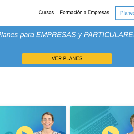
Cursos
Formación a Empresas
Plane
¿Conoces
XTUDEO PLUS
?
Planes para EMPRESAS y PARTICULARE
VER PLANES