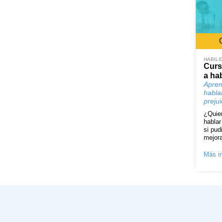
HABILI
Curs
a ha
Apren
habla
preju
¿Quier
hablar
si pud
mejora
Más in