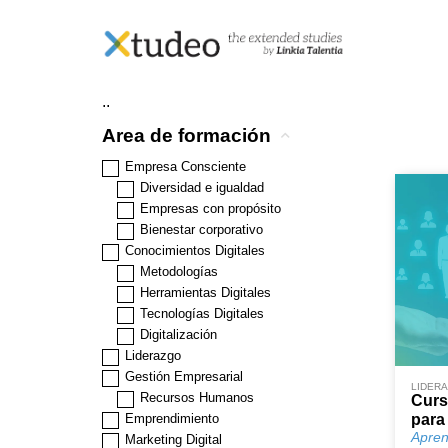
Skip
Inicio
>
Nuestros cursos
> Página 3
to
Nuestros cursos
content
..
Area de formación
Empresa Consciente
Diversidad e igualdad
Empresas con propósito
Bienestar corporativo
Conocimientos Digitales
Metodologías
Herramientas Digitales
Tecnologías Digitales
Digitalización
Liderazgo
Gestión Empresarial
LIDER
Recursos Humanos
Curs
Emprendimiento
para 
Apren
Marketing Digital