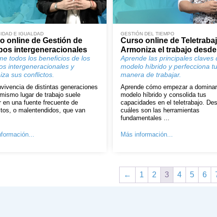
IDAD E IGUALDAD
GESTIÓN DEL TIEMPO
o online de Gestión de
Curso online de Teletrabaj
pos intergeneracionales
Armoniza el trabajo desde
me todos los beneficios de los
Aprende las principales claves 
os intergeneracionales y
modelo híbrido y perfecciona t
za sus conflictos.
manera de trabajar.
vivencia de distintas generaciones
Aprende cómo empezar a dominar
mismo lugar de trabajo suele
modelo híbrido y consolida tus
r en una fuente frecuente de
capacidades en el teletrabajo. De
ctos, o malentendidos, que van
cuáles son las herramientas
fundamentales ...
formación...
Más información...
←
1
2
3
4
5
6