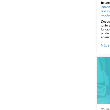
inte
Apren
posibi
model
Descu
junto 
funcio
produc
aprend
Más in
MARKET