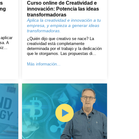
es
Curso online de Creatividad e
ing
innovación: Potencia las ideas
transformadoras
Aplica la creatividad e innovación a tu
empresa, y empieza a generar ideas
transformadoras.
aplicar
¿Quién dijo que creativo se nace? La
sa. A
creatividad está completamente
iz...
determinada por el trabajo y la dedicación
que le otorgamos. Las propuestas di...
Más información...