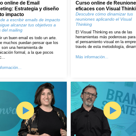
o online de Email
Curso online de Reunion
eting: Estrategia y diseño
eficaces con Visual Think
Descubre cómo dinamizar tus
lto impacto
reuniones aplicando el Visual
de a escribir emails de impacto
Thinking
sigue alcanzar tus objetivos a
 del mailing
El Visual Thinking es una de las
herramientas más poderosas para 
ir un buen email es todo un arte.
el pensamiento visual en la empre
e muchos puedan pensar que los
través de esta metodología, dinam
 son una herramienta de
cación formal, a la que pocos
Más información...
c...
formación...