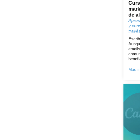
Curs
mark
de a
Apren
y con
través
Escrib
Aunqu
emails
comuni
benefi
Más in