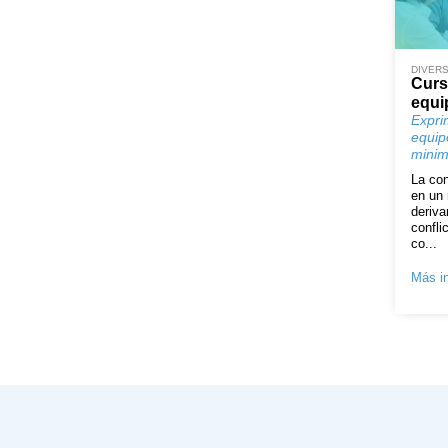
DIVERS
Curs
equi
Expri
equip
minimi
La con
en un 
deriva
confli
co...
Más in