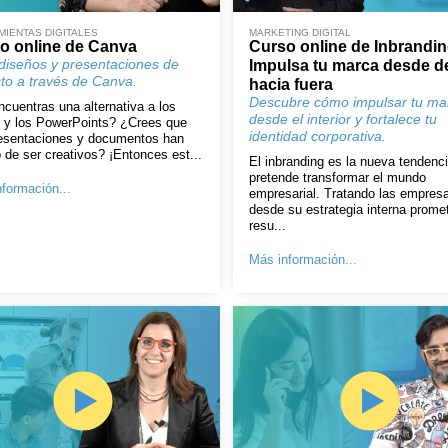
IENTAS DIGITALES
MARKETING DIGITAL
o online de Canva
Curso online de Inbrandin
diseños y presentaciones de
Impulsa tu marca desde d
to a través de Canva.
hacia fuera
Descubre cómo impulsar tu ma
cuentras una alternativa a los
desde el interior y fortalece tu
 y los PowerPoints? ¿Crees que
identidad corporativa.
resentaciones y documentos han
 de ser creativos? ¡Entonces est...
El inbranding es la nueva tendenc
pretende transformar el mundo
formación...
empresarial. Tratando las empres
desde su estrategia interna prome
resu...
Más información...