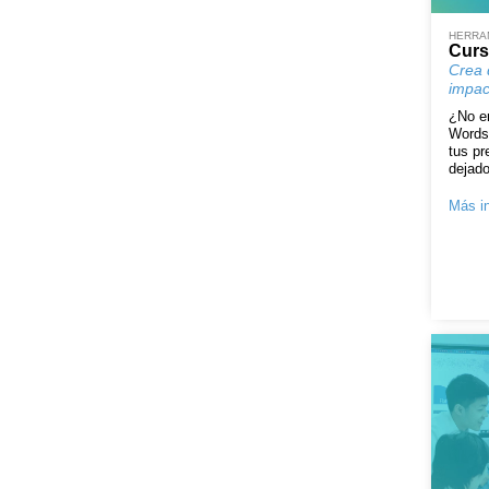
HERRAM
Curs
Crea 
impac
¿No en
Words
tus p
dejado
Más in