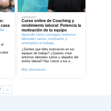
LIDERAZGO
o:
Curso online de Coaching y
 casa
rendimiento laboral: Potencia la
del
motivación de tu equipo
u
Aprende cómo conseguir entornos
laborales sanos, motivados y
orientados al trabajo.
 el
¿Sientes que falta motivación en tus
scubre
equipos de trabajo? ¿Quieres crear
entornos laborales sanos y alejados del
estrés laboral? Haz crecer a tus e...
Más información...
7
→