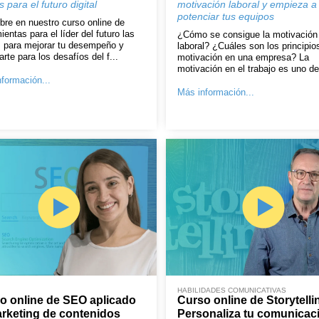
s para el futuro digital
motivación laboral y empieza a
potenciar tus equipos
re en nuestro curso online de
ientas para el líder del futuro las
¿Cómo se consigue la motivación
 para mejorar tu desempeño y
laboral? ¿Cuáles son los principio
arte para los desafíos del f...
motivación en una empresa? La
motivación en el trabajo es uno de 
formación...
Más información...
HABILIDADES COMUNICATIVAS
o online de SEO aplicado
Curso online de Storytelli
arketing de contenidos
Personaliza tu comunicac