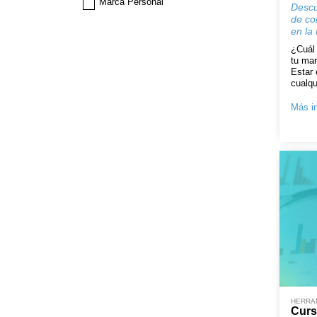
Marca Personal
Descu
de co
en la 
¿Cuál 
tu mar
Estar 
cualqu
Más in
HERRAM
Curs