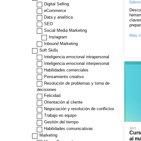
lídere
Digital Selling
Descub
eCommerce
herram
Data y analítica
claves
SEO
prepar
Social Media Marketing
Más in
Instagram
Inbound Marketing
Soft Skills
Inteligencia emocional intrapersonal
Inteligencia emocional interpersonal
Habilidades comerciales
Pensamiento creativo
Resolución de problemas y toma de
decisiones
Felicidad
Orientación al cliente
Negociación y resolución de conflictos
Trabajo en equipo
Gestión del tiempo
Habilidades comunicativas
SEO
Curs
Marketing
al m