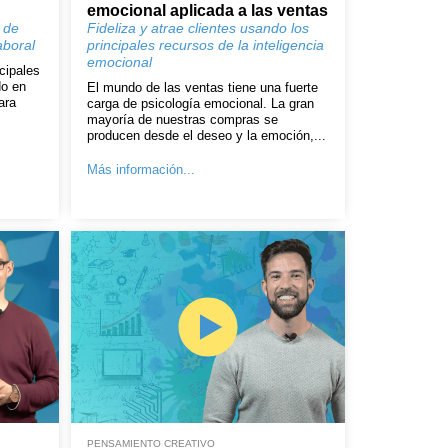
emocional aplicada a las ventas
 de
Fideliza y atrae clientes usando los
aboral
principales recursos de la inteligencia
emocional
cipales
do en
El mundo de las ventas tiene una fuerte
ara
carga de psicología emocional. La gran
mayoría de nuestras compras se
producen desde el deseo y la emoción,...
Más información...
PENSAMIENTO CREATIVO