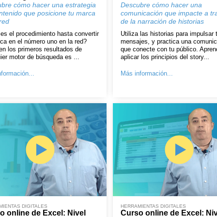
bre cómo hacer una estrategia
Descubre cómo hacer una
ntenido que posicione tu marca
comunicación que impacte a tr
red
de la narración de historias
es el procedimiento hasta convertir
Utiliza las historias para impulsar 
ca en el número uno en la red?
mensajes, y practica una comunic
en los primeros resultados de
que conecte con tu público. Apren
ier motor de búsqueda es ...
aplicar los principios del story...
formación...
Más información...
IENTAS DIGITALES
HERRAMIENTAS DIGITALES
o online de Excel: Nivel
Curso online de Excel: Niv