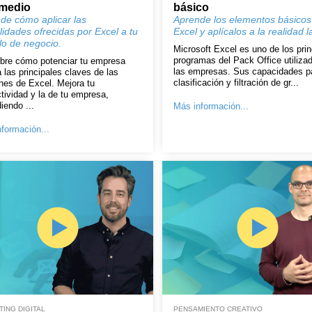
rmedio
básico
de cómo aplicar las
Aprende los elementos básicos
lidades ofrecidas por Excel a tu
Excel y aplícalos a la realidad l
o de negocio.
Microsoft Excel es uno de los prin
programas del Pack Office utiliza
bre cómo potenciar tu empresa
las empresas. Sus capacidades p
a las principales claves de las
clasificación y filtración de gr...
nes de Excel. Mejora tu
tividad y la de tu empresa,
iendo ...
Más información...
formación...
ING DIGITAL
PENSAMIENTO CREATIVO